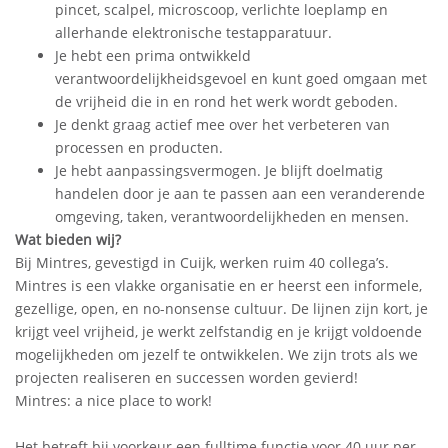
pincet, scalpel, microscoop, verlichte loeplamp en
allerhande elektronische testapparatuur.
Je hebt een prima ontwikkeld
verantwoordelijkheidsgevoel en kunt goed omgaan met
de vrijheid die in en rond het werk wordt geboden.
Je denkt graag actief mee over het verbeteren van
processen en producten.
Je hebt aanpassingsvermogen. Je blijft doelmatig
handelen door je aan te passen aan een veranderende
omgeving, taken, verantwoordelijkheden en mensen.
Wat bieden wij?
Bij Mintres, gevestigd in Cuijk, werken ruim 40 collega’s.
Mintres is een vlakke organisatie en er heerst een informele,
gezellige, open, en no-nonsense cultuur. De lijnen zijn kort, je
krijgt veel vrijheid, je werkt zelfstandig en je krijgt voldoende
mogelijkheden om jezelf te ontwikkelen. We zijn trots als we
projecten realiseren en successen worden gevierd!
Mintres: a nice place to work!
Het betreft bij voorkeur een fulltime functie voor 40 uur per