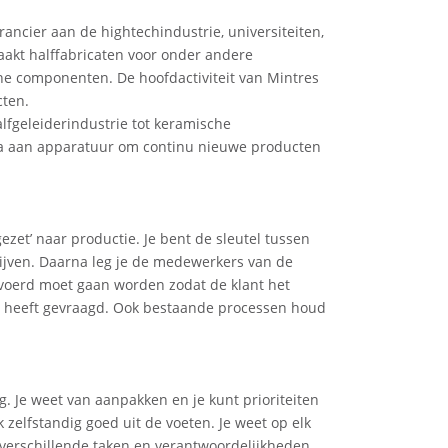
ancier aan de hightechindustrie, universiteiten,
akt halffabricaten voor onder andere
he componenten. De hoofdactiviteit van Mintres
cten.
alfgeleiderindustrie tot keramische
la aan apparatuur om continu nieuwe producten
ezet’ naar productie. Je bent de sleutel tussen
rijven. Daarna leg je de medewerkers van de
gevoerd moet gaan worden zodat de klant het
om heeft gevraagd. Ook bestaande processen houd
. Je weet van aanpakken en je kunt prioriteiten
zelfstandig goed uit de voeten. Je weet op elk
verschillende taken en verantwoordelijkheden.