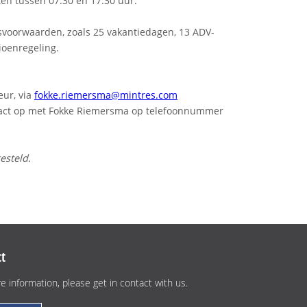
en tussen 07.30 en 17.30 uur.
voorwaarden, zoals 25 vakantiedagen, 13 ADV-
ioenregeling.
eur, via
fokke.riemersma@mintres.com
ntact op met Fokke Riemersma op telefoonnummer
esteld.
t
e information, please get in contact with us.