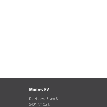
Mintres BV
De Nieuwe Erven 8
5431 NT Cuijk