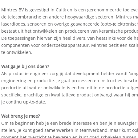
Mintres BV is gevestigd in Cuijk en is een gerenommeerde toelever
de telecombranche en andere hoogwaardige sectoren. Mintres ma
laserdiodes, sensoren en overige geavanceerde (opto-)elektronisc
bestaat uit het ontwikkelen en produceren van keramische produ
De toepassingen hiervan zijn heel divers, van heatsinks voor de h
componenten voor onderzoeksapparatuur. Mintres bezit een sca
te ontwikkelen.
Wat ga je bij ons doen?
Als productie engineer zorg jij dat development helder wordt ‘omg
engineering en productie. Je gaat processen en instructies besch
productie uit wat er ontwikkeld is en hoe dit in de productie uit
specifieke, prachtige en kwalitatieve product ontvangt waar hij 
je continu up-to-date.
Wat breng je mee?
Om te beginnen heb je een brede interesse en ben je nieuwsgierig
stellen. Je kunt goed samenwerken in teamverband, maar kunt ook 
moment het overzicht te bewaren en kunt goed schakelen tussen 