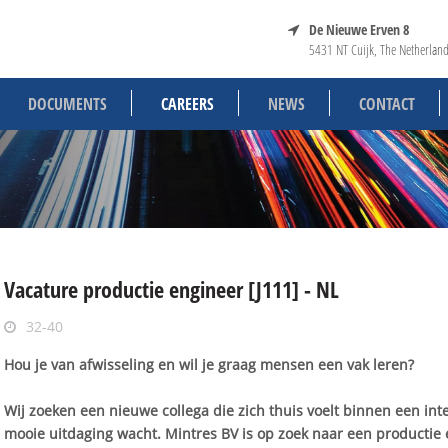
De Nieuwe Erven 8
5431 NT Cuijk, The Netherlan
DOCUMENTS
CAREERS
NEWS
CONTACT
Vacature productie engineer [J111] - NL
32-40
Hou je van afwisseling en wil je graag mensen een vak leren?
Wij zoeken een nieuwe collega die zich thuis voelt binnen een int
mooie uitdaging wacht. Mintres BV is op zoek naar een productie 