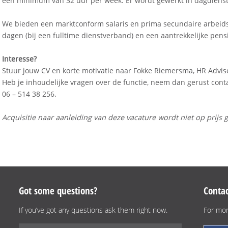
een minimum van 32 uur per week. Er wordt gewerkt in dagdienst
We bieden een marktconform salaris en prima secundaire arbeids
dagen (bij een fulltime dienstverband) en een aantrekkelijke pens
Interesse?
Stuur jouw CV en korte motivatie naar Fokke Riemersma, HR Advis
Heb je inhoudelijke vragen over de functie, neem dan gerust co
06 – 514 38 256.
Acquisitie naar aanleiding van deze vacature wordt niet op prijs g
Got some questions?
Contac
If you’ve got any questions ask them right now.
For mor